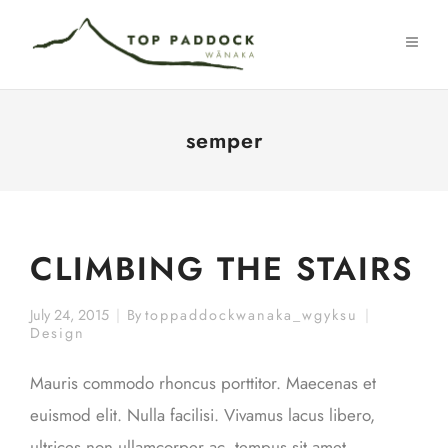
semper
CLIMBING THE STAIRS
July 24, 2015
By
toppaddockwanaka_wgyksu
Design
Mauris commodo rhoncus porttitor. Maecenas et
euismod elit. Nulla facilisi. Vivamus lacus libero,
ultrices non ullamcorper ac, tempus sit amet