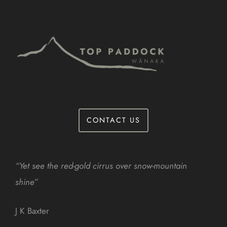
CONTACT US
“Yet see the red-gold cirrus over snow-mountain
shine”
J K Baxter