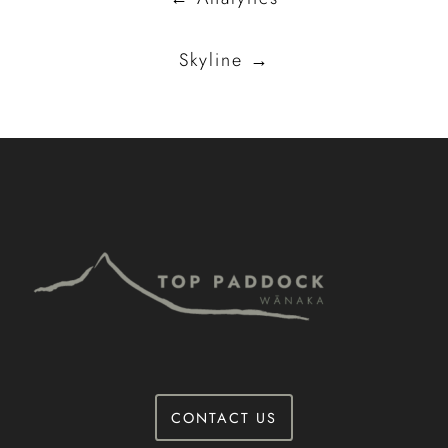
navigation
Skyline
→
CONTACT US